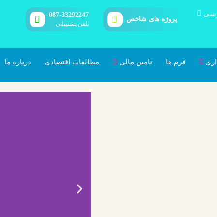
العربية
رسی
हिन्दी
087-33292247
پروژه های شاخص
تلفن پشتیبانی
اری
فرم ها
تامین مالی
مطالعات اقتصادی
درباره ما